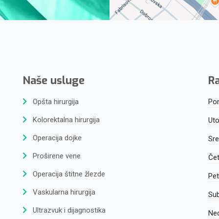
Naše usluge
R
Opšta hirurgija
Pon
Kolorektalna hirurgija
Uto
Operacija dojke
Sr
Proširene vene
Čet
Operacija štitne žlezde
Pe
Vaskularna hirurgija
Su
Ultrazvuk i dijagnostika
Ned