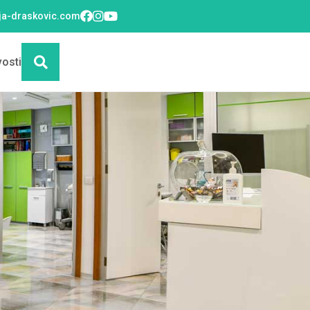
ija-draskovic.com
osti