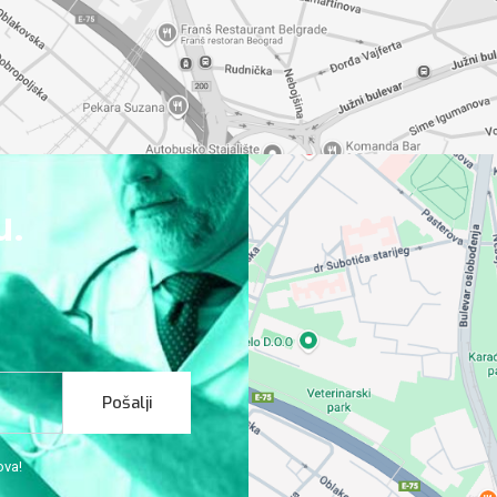
u.
Pošalji
ova!