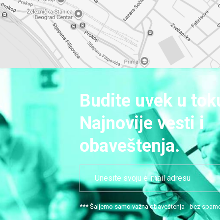
Budite uvek u tok
Najnovije vesti i
obaveštenja.
*** Šaljemo samo važna obaveštenja - bez spam