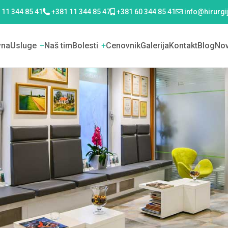
 11 344 85 41
+381 11 344 85 47
+381 60 344 85 41
info@hirurg
vna
Usluge
+
Naš tim
Bolesti
+
Cenovnik
Galerija
Kontakt
Blog
Nov